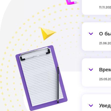
11.11.20
О бы
21.06.2
Врем
25.05.2
Увед