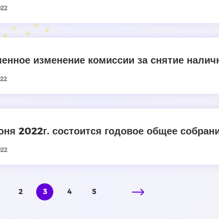
022
енное изменение комиссии за снятие налич
022
юня 2022г. состоится годовое общее собра
022
2
3
4
5