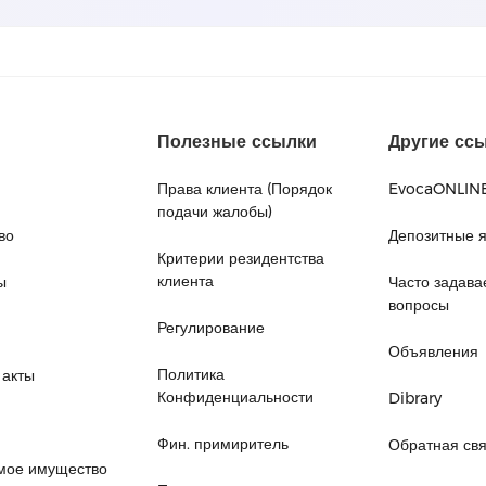
Полезные ссылки
Другие сс
Права клиента (Порядок
EvocaONLIN
подачи жалобы)
во
Депозитные 
Критерии резидентства
клиента
ы
Часто задав
вопросы
Регулирование
Объявления
Политика
 акты
Конфиденциальности
Dibrary
Фин. примиритель
Обратная свя
мое имущество