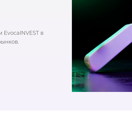
 EvocaINVEST в
ынков.