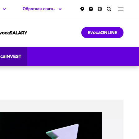
Обратная связь
EvocaONLINE
vocaSALARY
ocaINVEST