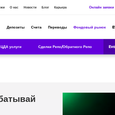
Онлайн заявки
ежи
О нас
Новости
Блог
Карьера
ы
Депозиты
Счета
Переводы
Фондовый рынок
E
ЦДА услуги
Сделки Репо/Обратного Репо
Ev
абатывай