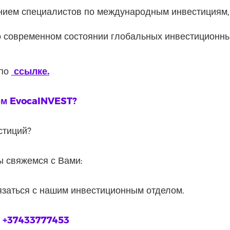
нием специалистов по международным инвестициям,
 современном состоянии глобальных инвестиционны
 по
ссылке.
ем EvocaINVEST?
стиций?
ы свяжемся с Вами:
язаться с нашим инвестиционным отделом.
☎
+37433777453