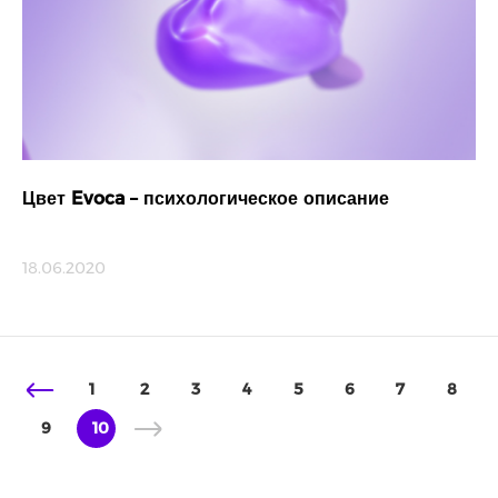
Цвет Evoca – психологическое описание
18.06.2020
1
2
3
4
5
6
7
8
9
10