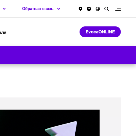
Обратная связь
EvocaONLINE
вля