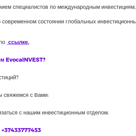
нием специалистов по международным инвестициям,
 современном состоянии глобальных инвестиционны
 по
ссылке.
ем EvocaINVEST?
стиций?
ы свяжемся с Вами:
язаться с нашим инвестиционным отделом.
☎
+37433777453