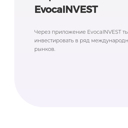
EvocaINVEST
Через приложение EvocaINVEST т
инвестировать в ряд международ
рынков.