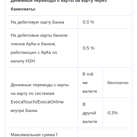
Денежные переводы с карты на карту через
банкоматы:
На дебетовую карту Банка
0.3 %
На дебетовые карты банков-
членов АрКа и банков,
0.5 %
работающих с АрКа по
каналу H2H
В той
же
бесплатно
Денежные переводы с карты
валюте
на карту по системам
EvocaTouch/EvocaOnline
В
внутри Банка
другой
0.3%
валюте
Максимальная сумма 1