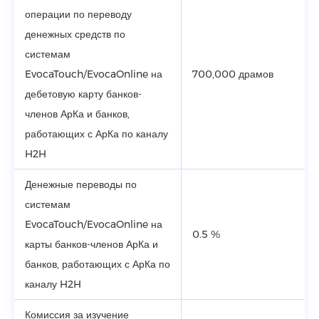
операции по переводу
денежных средств по
системам
EvocaTouch/EvocaOnline на
700,000 драмов
дебетовую карту банков-
членов АрКа и банков,
работающих с АрКа по каналу
H2H
Денежные переводы по
системам
EvocaTouch/EvocaOnline на
0.5 %
карты банков-членов АрКа и
банков, работающих с АрКа по
каналу H2H
Комиссия за изучение