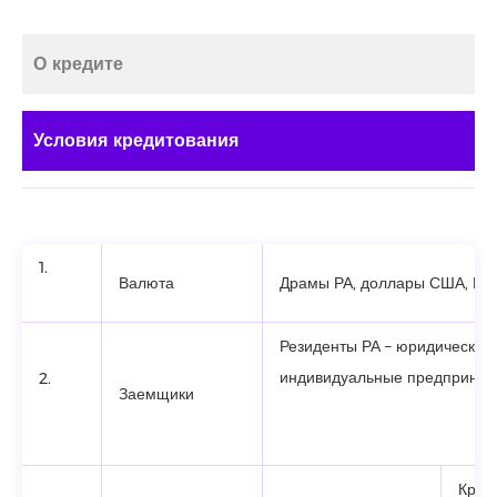
О кредите
Условия кредитования
1.
Валюта
Драмы РА, доллары США, Ев
Резиденты РА – юридические
индивидуальные предприним
2.
Заемщики
Креди