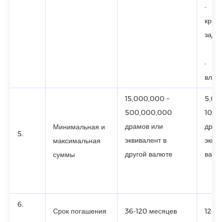
· П
кред
задо
· П
влож
15,000,000 –
5,00
500,000,000
100,
драмов или
драм
Минимальная и
5.
эквивалент в
эквив
максимальная
другой валюте
валю
суммы
6.
Срок погашения
36-120 месяцев
12-6