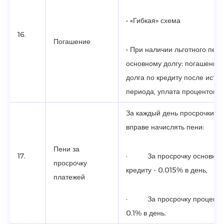
• «Гибкая» схема
16.
Погашение
• При наличии льготного пер
основному долгу: погашение 
долга по кредиту после истеч
периода, уплата процентов –
За каждый день просрочки п
вправе начислять пени:
Пени за
17.
· За просрочку основного
просрочку
кредиту - 0.015% в день,
платежей
· За просрочку процентов 
0.1% в день.