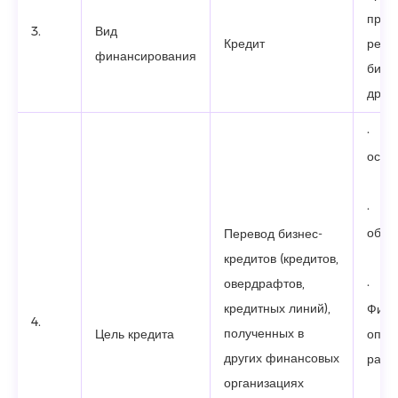
прив
3.
Вид
Кредит
рефи
финансирования
бизн
друго
· П
осно
· П
обор
Перевод бизнес-
кредитов (кредитов,
овердрафтов,
·
кредитных линий),
Фина
4.
полученных в
Цель кредита
опер
других финансовых
расх
организациях