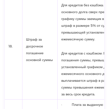
Для кредитов без кэшбэка: П
основного долга сверх пред
графику суммы заемщик вып
штраф в размере 5% от сумм
превышающей установленну
ежемесячную сумму.
Штраф за
18.
досрочное
погашение
Для кредитов с кэшбэком
:
В с
основной суммы
погашения суммы, превыша
установленный графиком До
ежемесячного основного долг
выплачивается штраф в разм
суммы превышения ежемесяч
за весь срок кредита.
· Плата за выданную Гос