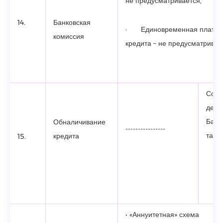
не предусматривается,
14.
Банковская
· Единовременная плата з
комиссия
кредита – не предусматривае
Согл
дейс
Банк
Обналичивание
----------------
тари
кредита
15.
• «Аннуитетная» схема