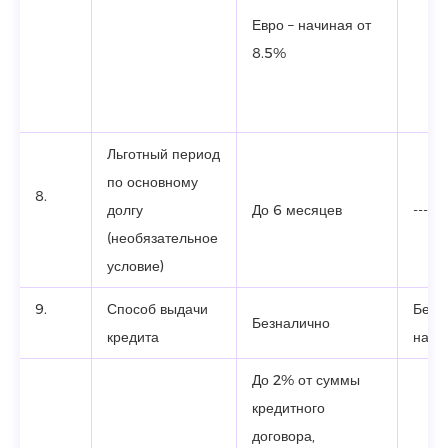
Евро – начиная от
8.5%
Льготный период
по основному
8.
долгу
До 6 месяцев
-------
(необязательное
условие)
9.
Способ выдачи
Безн
Безналично
кредита
нали
До 2% от суммы
кредитного
договора,