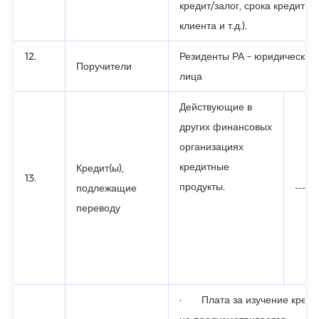
кредит/залог, срока кредитов
клиента и т.д.).
12.
Резиденты РА – юридические
Поручители
лица
Действующие в
других финансовых
организациях
кредитные
Кредит(ы),
13.
продукты.
подлежащие
------
переводу
· Плата за изучение кредит