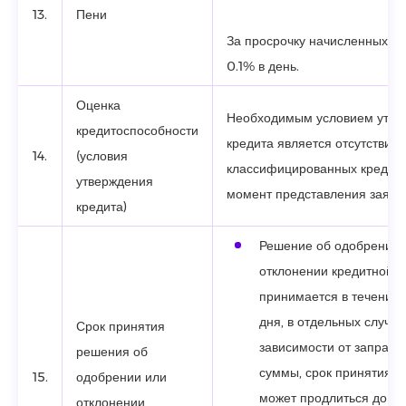
13.
Пени
За просрочку начисленных пр
0.1% в день.
Оценка
Необходимым условием утве
кредитоспособности
кредита является отсутствие
14.
(условия
классифицированных кредито
утверждения
момент представления заявки
кредита)
Решение об одобрении 
отклонении кредитной з
принимается в течение 1
дня, в отдельных случаях
Срок принятия
зависимости от запраш
решения об
суммы, срок принятия 
15.
одобрении или
может продлиться до 5 (
отклонении