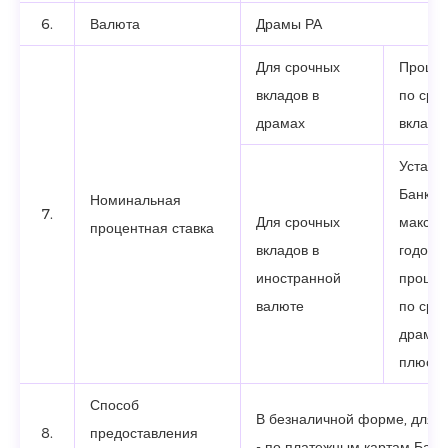
6.
Валюта
Драмы РА
Для срочных
Процен
вкладов в
по сро
драмах
вклад
Устано
Банком
Номинальная
7.
Для срочных
максим
процентная ставка
вкладов в
годова
иностранной
процен
валюте
по сро
драмов
плюс 
Способ
В безналичной форме, для 
8.
предоставления
- по платежным картам Банк