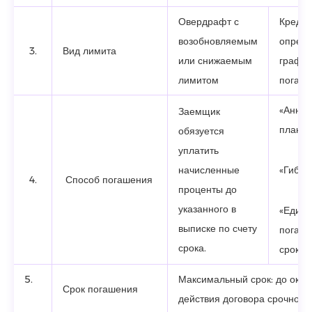
Овердрафт с
Кредит
возобновляемым
опред
3.
Вид лимита
или снижаемым
графи
лимитом
погаш
«Аннуи
Заемщик
план
обязуется
уплатить
начисленные
«Гибки
4.
Способ погашения
проценты до
указанного в
«Един
выписке по счету
погаше
срока.
срока
5.
Максимальный срок: до окон
Срок погашения
действия договора срочного 