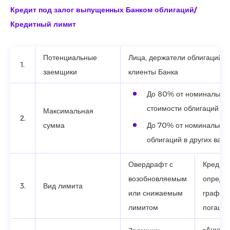
Кредит под залог выпущенных Банком облигаций/
Кредитный лимит
Потенциальные
Лица, держатели облигаций Б
1.
заемщики
клиенты Банка
До 80% от номинально
стоимости облигаций в 
Максимальная
2.
сумма
До 70% от номинальной
облигаций в других вал
Овердрафт с
Кредит 
возобновляемым
опреде
3.
Вид лимита
или снижаемым
график
лимитом
погаше
«Аннуит