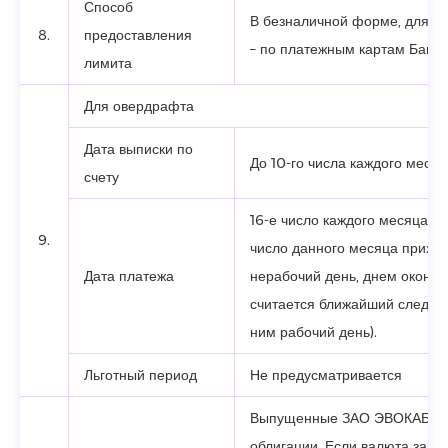
Способ
В безналичной форме, для о
8.
предоставления
– по платежным картам Банка
лимита
Для овердрафта
Дата выписки по
До 10-го числа каждого месяц
счету
16-е число каждого месяца (е
9.
число данного месяца приход
Дата платежа
нерабочий день, днем оконча
считается ближайший следую
ним рабочий день).
Льготный период
Не предусматривается
Выпущенные ЗАО ЭВОКАБА
облигации. Если валюта зак