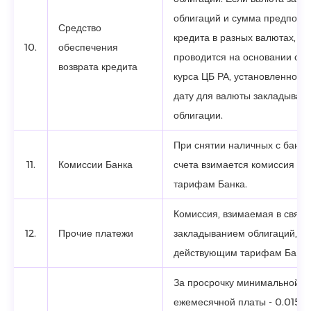
облигаций и сумма предпола
Средство
кредита в разных валютах, ра
10.
обеспечения
проводится на основании об
возврата кредита
курса ЦБ РА, установленного
дату для валюты закладывае
облигации.
При снятии наличных с банко
11.
Комиссии Банка
счета взимается комиссия со
тарифам Банка.
Комиссия, взимаемая в связи
12.
Прочие платежи
закладыванием облигаций, со
действующим тарифам Банка
За просрочку минимальной
ежемесячной платы - 0.015% 