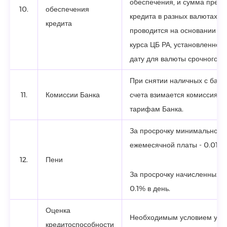
обеспечения, и сумма пред
10.
обеспечения
кредита в разных валютах, р
кредита
проводится на основании о
курса ЦБ РА, установленног
дату для валюты срочного в
При снятии наличных с банк
11.
Комиссии Банка
счета взимается комиссия с
тарифам Банка.
За просрочку минимальной
ежемесячной платы - 0.015%
12.
Пени
За просрочку начисленных п
0.1% в день.
Оценка
Необходимым условием утв
кредитоспособности