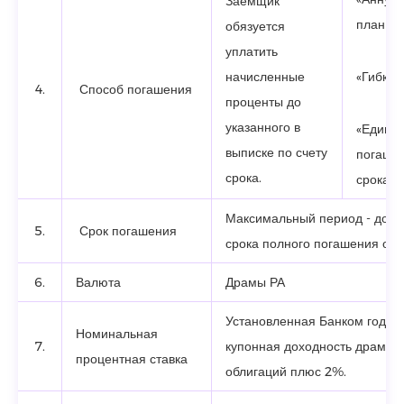
Заемщик
план
обязуется
уплатить
начисленные
«Гибкий
4.
Способ погашения
проценты до
указанного в
«Едино
выписке по счету
погашен
срока.
срока
Максимальный период - до о
5.
Срок погашения
срока полного погашения обл
6.
Валюта
Драмы РА
Установленная Банком годов
Номинальная
7.
купонная доходность драмов
процентная ставка
облигаций плюс 2%.