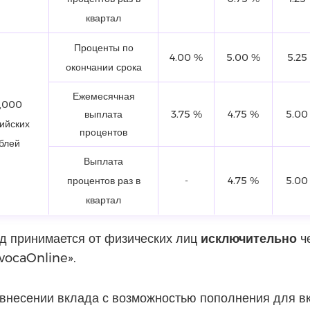
квартал
Проценты по
4.00 %
5.00 %
5.25
окончании срока
Ежемесячная
,000
выплата
3.75 %
4.75 %
5.00
ийских
процентов
блей
Выплата
процентов раз в
-
4.75 %
5.00
квартал
д принимается от физических лиц
исключительно
ч
vocaOnline».
внесении вклада с возможностью пополнения для вк