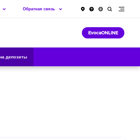
Обратная связь
EvocaONLINE
на депозиты