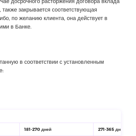
лучае досрочного расторжения договора вклада
e, также закрывается соответствующая
либо, по желанию клиента, она действует в
ими в Банке.
танную в соответствии с установленным
е:
181-270 дней
271-365 дней