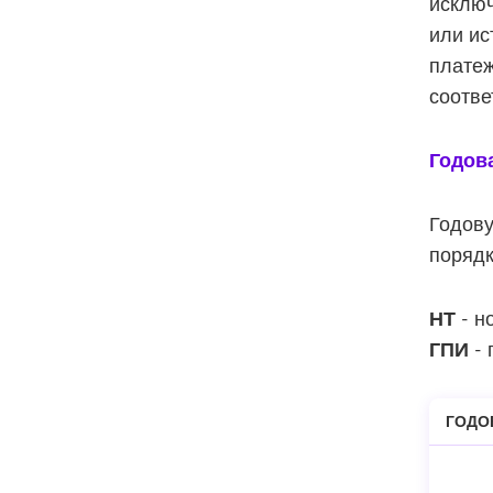
исключ
или ис
платеж
соотве
Годов
Годову
порядк
НТ
- н
ГПИ
- 
ГОДО