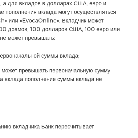
к, а для вкладов в долларах США, евро и
ае пополнения вклада могут осуществляться
h» или «EvocaOnline». Вкладчик может
00 драмов, 100 долларов США, 100 евро или
 не может превышать:
первоначальной суммы вклада;
е может превышать первоначальную сумму
ора вклада пополнение суммы вклада не
анию вкладчика Банк пересчитывает