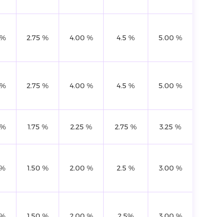
 %
2.75 %
4.00 %
4.5 %
5.00 %
 %
2.75 %
4.00 %
4.5 %
5.00 %
 %
1.75 %
2.25 %
2.75 %
3.25 %
 %
1.50 %
2.00 %
2.5 %
3.00 %
 %
1.50 %
2.00 %
2.5%
3.00 %