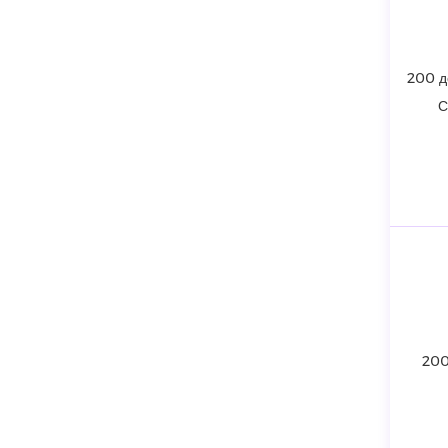
200 д
200