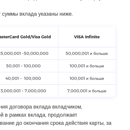
 суммы вклада указаны ниже.
sterCard Gold/Visa Gold
VISA Infinite
25,000,001 –50,000,000
50,000,001 и больше
50,001 – 100,000
100,001 и больше
40,001 – 100,000
100,001 и больше
3,000,001 – 7,000,000
7,000,001 и больше
ния договора вклада вкладчиком,
й в рамках вклада, продолжает
ание до окончания срока действия карты, за