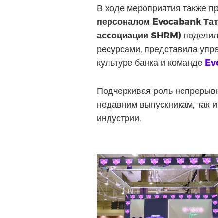
В ходе мероприятия также п
персоналом Evocabank Та
ассоциации SHRM)
поделила
ресурсами, представила упр
культуре банка и команде
Ev
Подчеркивая роль непрерывн
недавним выпускникам, так и
индустрии.