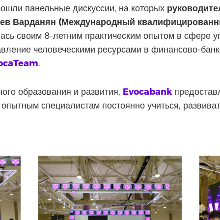
рошли панельные дискуссии, на которых
руководите
тев Варданян (Международный квалифицированны
сь своим 8-летним практическим опытом в сфере у
авление человеческими ресурсами в финансово-банк
ocaTeam
.
ого образования и развития,
Evocabank
предостав
 опытным специалистам постоянно учиться, развива