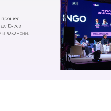
е прошел
где Evoca
 и вакансии.