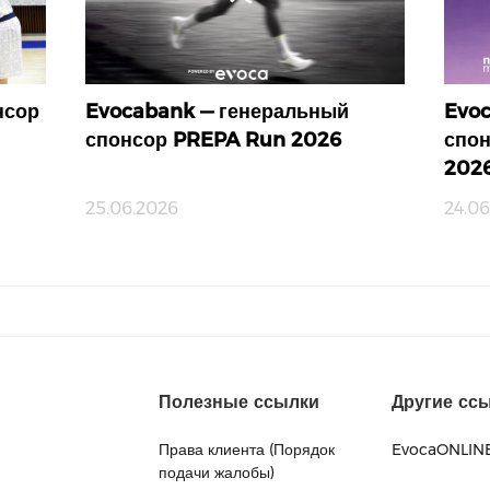
нсор
Evocabank — генеральный
Evoc
спонсор PREPA Run 2026
спо
202
25.06.2026
24.06
Полезные ссылки
Другие сс
Права клиента (Порядок
EvocaONLIN
подачи жалобы)