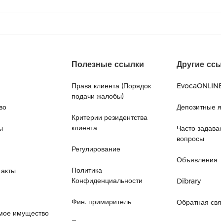
Полезные ссылки
Другие сс
Права клиента (Порядок
EvocaONLIN
подачи жалобы)
во
Депозитные 
Критерии резидентства
клиента
ы
Часто задав
вопросы
Регулирование
Объявления
Политика
 акты
Конфиденциальности
Dibrary
Фин. примиритель
Обратная свя
мое имущество