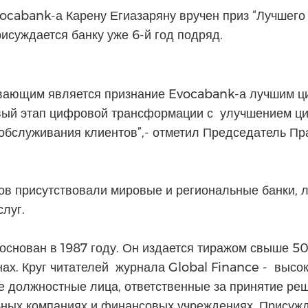
cabank-а Карену Егиазаряну вручен приз “Лучшего
рисуждается банку уже 6-й год подряд.
ывающим является признание Evocabank-а лучшим ц
вый этап цифровой трансформации с улучшением ци
обслуживания клиентов”,- отметил Председатель Пр
ов присутствовали мировые и региональные банки, 
луг.
основан в 1987 году. Он издается тиражом свыше 5
нах. Круг читателей журнала Global Finance - выс
 должностные лица, ответственные за принятие реш
ьных компаниях и финансовых учреждениях. Присуж