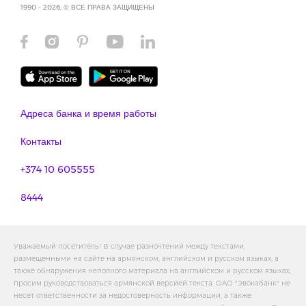
1990 - 2026, © ВСЕ ПРАВА ЗАЩИЩЕНЫ
Адреса банка и время работы
Контакты
+374 10 605555
8444
Уважаемый посетитель! В случае разночтений между текстами,
размещенными на сайте на армянском, английском и русском языках, а
также обнаружения неполного материала на английском и русском языках,
просим руководствоваться армянской версией текста. ОАО "Эвокабанк" не
несет ответственности за недостоверность информации, а также