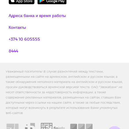
Адреса банка и время работы
Контакты
+374 10 605555
8444
Уважаемый посетитель! В случае разночтений между текстами,
размещенными на сайте на армянском, английском и русском языках, а
также обнаружения неполного материала на английском и русском языках,
просим руководствоваться армянской версией текста. ОАО "Эвокабанк" не
несет ответственности за недостоверность информации, а также
содержание рекламных материалов, размещенных на сайтах, ставших Вам
доступными через ссылки на нашем сайте, а также за любые последствия,
которые могут возникнуть в результате использования Вами упомянутых
веб-сайтов.