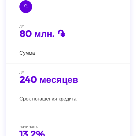
֏
до
80 млн. ֏
Сумма
до
240 месяцев
Срок погашения кредита
начиная с
13.2%