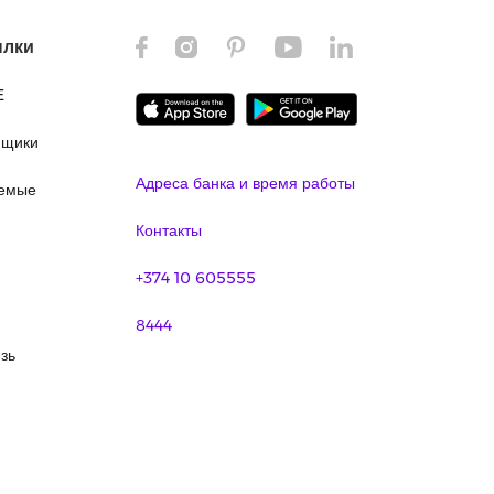
ылки
E
ящики
Адреса банка и время работы
аемые
Контакты
+374 10 605555
8444
зь