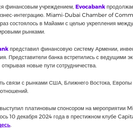
ся финансовым учреждением,
Evocabank
продолжае
изнес-интеграцию. Miami-Dubai Chamber of Comm
т раз состоялось в Майами с целью укрепления меж
ировыми рынками.
ank
представил финансовую систему Армении, инве
ия. Представители банка встретились с ведущими э
 открывая новые пути сотрудничества.
ь связи с рынками США, Ближнего Востока, Европы 
отношений.
 выступил платиновым спонсором на мероприятии 
сь 10 декабря 2024 года в престижном клубе Capita
десь
.