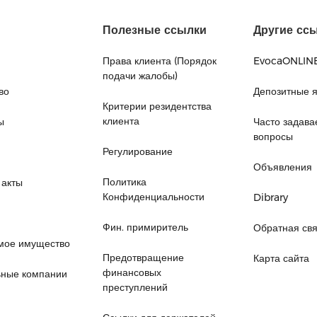
Полезные ссылки
Другие сс
Права клиента (Порядок
EvocaONLIN
подачи жалобы)
во
Депозитные 
Критерии резидентства
клиента
ы
Часто задав
вопросы
Регулирование
Объявления
Политика
 акты
Конфиденциальности
Dibrary
Фин. примиритель
Обратная свя
мое имущество
Предотвращение
Карта сайта
финансовых
ьные компании
преступлений