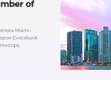
amber of
оялось Miami-
тором Evocabank
спонсора.