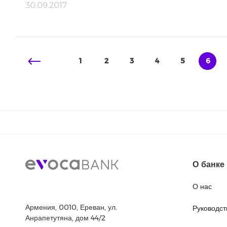
30.09.2017
1
2
3
4
5
6
О банке
О нас
Армения, 0010, Ереван, ул.
Руководст
Анрапетутяна, дом 44/2