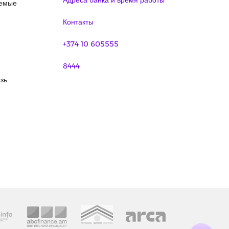
Адреса банка и время работы
аемые
Контакты
+374 10 605555
8444
зь