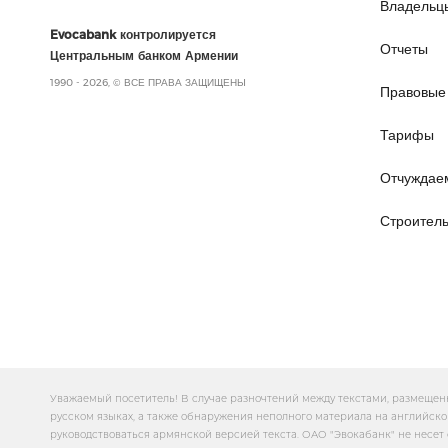
Владельц
Evocabank контролируется
Отчеты
Центральным банком Армении
1990 - 2026, © ВСЕ ПРАВА ЗАЩИЩЕНЫ
Правовые
Тарифы
Отчуждае
Строител
Уважаемый посетитель! В случае разночтений между текстами, размещен
русском языках, а также обнаружения неполного материала на английско
руководствоваться армянской версией текста. ОАО "Эвокабанк" не несет 