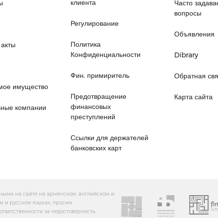
клиента
ы
Часто задав
вопросы
Регулирование
Объявления
Политика
 акты
Конфиденциальности
Dibrary
Фин. примиритель
Обратная свя
мое имущество
Предотвращение
Карта сайта
финансовых
ьные компании
преступлений
Ссылки для держателей
банковских карт
ными на сайте на армянском, английском и
м и русском языках, просим
ответственности за недостоверность