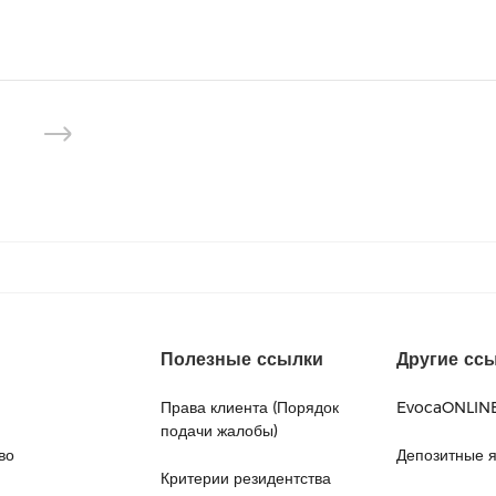
Полезные ссылки
Другие сс
Права клиента (Порядок
EvocaONLIN
подачи жалобы)
во
Депозитные 
Критерии резидентства