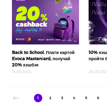
Back to School. Плати картой
10% кэш
Evoca Mastercard, получай
пройти 
20% кэшбэк
14.08.2025
28.07.202
1
2
3
4
5
6