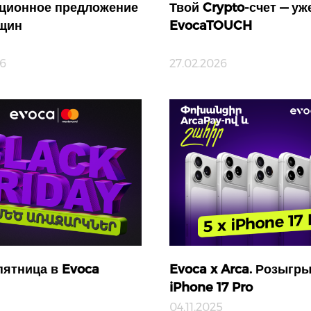
ционное предложение
Твой Crypto-счет — уж
щин
EvocaTOUCH
26
27.02.2026
пятница в Evoca
Evoca x Arca. Розыгр
iPhone 17 Pro
04.11.2025