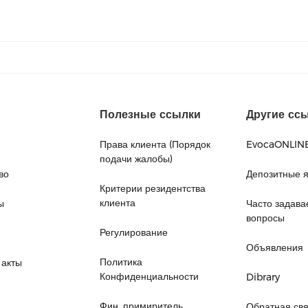
Полезные ссылки
Другие сс
Права клиента (Порядок
EvocaONLIN
подачи жалобы)
во
Депозитные 
Критерии резидентства
клиента
ы
Часто задав
вопросы
Регулирование
Объявления
Политика
 акты
Конфиденциальности
Dibrary
Фин. примиритель
Обратная свя