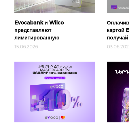
Evocabank и Wilco
Оплачив
представляют
картой E
лимитированную
получай
кобрендинговую карту
15.06.2026
03.06.20