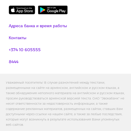
Адреса банка и время работы
Контакты
+374 10 605555
8444
Уважаемый посетитель! В случае разночтений между текстами,
размещенными на сайте на армянском, английском и русском языках, а
также обнаружения неполного материала на английском и русском языках,
просим руководствоваться армянской версией текста. ОАО "Эвокабанк" не
несет ответственности за недостоверность информации, а также
содержание рекламных материалов, размещенных на сайтах, ставших Вам
доступными через ссылки на нашем сайте, а также за любые последствия,
которые могут возникнуть в результате использования Вами упомянутых
веб-сайтов.