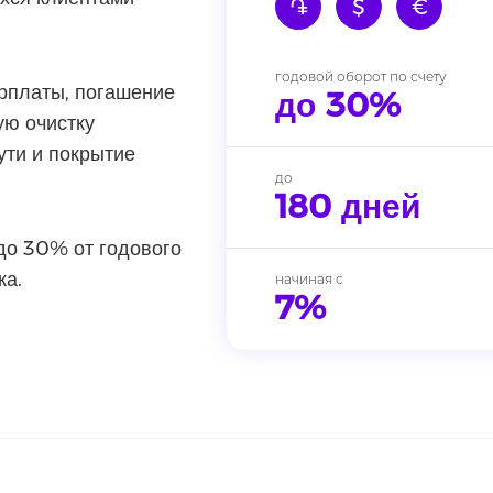
֏
$
€
годовой оборот по счету
рплаты, погашение
до 30%
ую очистку
ути и покрытие
до
180 дней
до 30% от годового
ка.
начиная с
7%