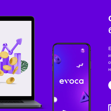
E
и
о
н