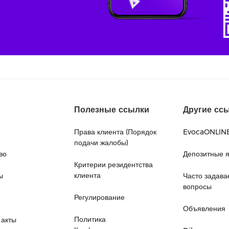
Полезные ссылки
Другие сс
Права клиента (Порядок
EvocaONLIN
подачи жалобы)
во
Депозитные 
Критерии резидентства
клиента
ы
Часто задав
вопросы
Регулирование
Объявления
Политика
 акты