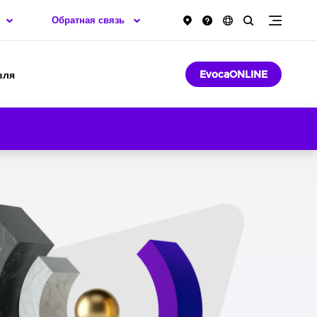
Обратная связь
EvocaONLINE
вля