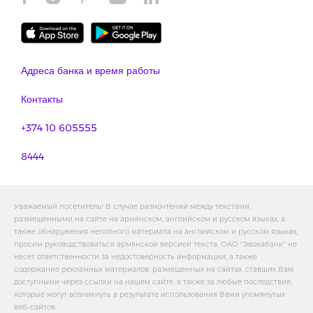
Адреса банка и время работы
Контакты
+374 10 605555
8444
Уважаемый посетитель! В случае разночтений между текстами,
размещенными на сайте на армянском, английском и русском языках, а
также обнаружения неполного материала на английском и русском языках,
просим руководствоваться армянской версией текста. ОАО "Эвокабанк" не
несет ответственности за недостоверность информации, а также
содержание рекламных материалов, размещенных на сайтах, ставших Вам
доступными через ссылки на нашем сайте, а также за любые последствия,
которые могут возникнуть в результате использования Вами упомянутых
веб-сайтов.