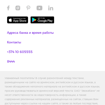
Адреса банка и время работы
Контакты
+374 10 605555
8444
Уважаемый посетитель! В случае разночтений между текстами,
размещенными на сайте на армянском, английском и русском языках, а
также обнаружения неполного материала на английском и русском языках,
просим руководствоваться армянской версией текста. ОАО "Эвокабанк" не
несет ответственности за недостоверность информации, а также
содержание рекламных материалов, размещенных на сайтах, ставших Вам
доступными через ссылки на нашем сайте, а также за любые последствия,