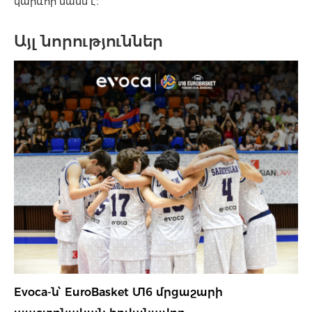
կարևոր մասն է։
Այլ նորություններ
Evoca-ն՝ EuroBasket Մ16 մրցաշարի