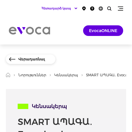
Հետադարձ կապ
EvocaONLINE
Վերադառնալ
Նորություններ
Կենսակերպ
SMART ԱՊԱԳԱ․ Evocaba
Կենսակերպ
SMART ԱՊԱԳԱ․