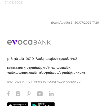
24.06.2026
Թարմացվել է` 30/07/2026 17:26
ք. Երևան, 0010, Հանրապետության 44/2
Evocabank-ը վերահսկվում է Հայաստանի
Հանրապետության Կենտրոնական բանկի կողմից
1990 - 2026, © ԲՈԼՈՐ ԻՐԱՎՈՒՆՔՆԵՐԸ ՊԱՇՏՊԱՆՎԱԾ ԵՆ