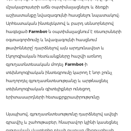
մշակաբույսերի աճն օպտիմալացնելու և ձեռքի
աշխատանքը նվազագույնի հասցնելու նպատակով:
Արհեստական ինտելեկտով և բարդ սենսորներով
հագեցած
Farmbot
-ն օպտիմալացնում է ռեսուրսների
օգտագործումը և նվազագույնի հասցնում
թափոնները՝ դարձնելով այն արդյունավետ և
էկոլոգիական հետևանքները հաշվի առնող
գյուղատնտեսական մոդել:
Farmbot
-ի
տեխնոլոգիական ինտեգրումը կարող է նոր շունչ
հաղորդել գյուղատնտեսությանը և արթնացնել
տեխնոլոգիական գիտելիքներ ունեցող
երիտասարդների հետաքրքրասիրությունը:
Այսպիսով, գյուղատնտեսությունը դարձնելով ավելի
գրավիչ և շահութաբեր, հնարավոր կլինի կասեցնել
գյուղական վայրերից դեպի քաղաք միգրացիայի