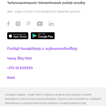
Հանրապետության Կենտրոնական բանկի կողմից
1990 - 2026, © ԲՈԼՈՐ ԻՐԱՎՈՒՆՔՆԵՐԸ ՊԱՇՏՊԱՆՎԱԾ ԵՆ
Բանկի հասցեները և աշխատաժամերը
Կապ մեզ հետ
+374 10 605555
8444
Հարգելի' այցելու, Կայքի որեւէ տեղեկատվության վերաբերյալ տարբեր
լեզուներում անհամապատասխանություն, ինչպես նաեւ ռուսերեն եւ անգլերեն
լեզուներում ոչ ամբողջական նյութ տեսնելու դեպքում խնդրում ենք