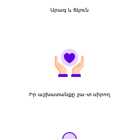
Արագ և ճկուն
Իր աշխատանքը շա~տ սիրող