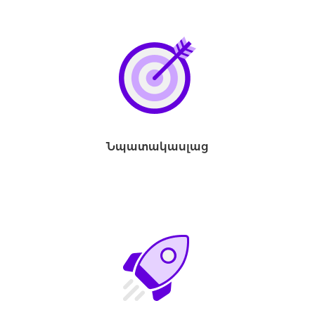
Նպատակասլաց