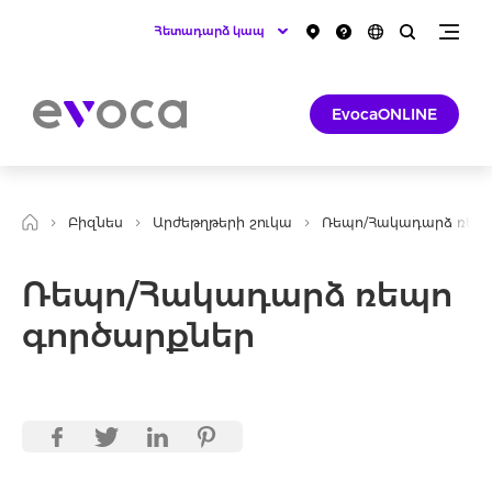
Հետադարձ կապ
EvocaONLINE
Բիզնես
Արժեթղթերի շուկա
Ռեպո/Հակադարձ ռեպո
Ռեպո/Հակադարձ ռեպո
գործարքներ