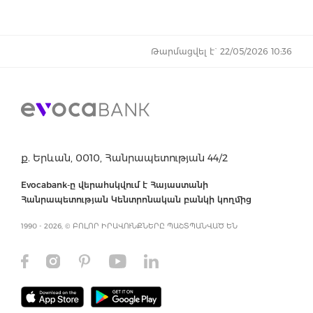
Թարմացվել է` 22/05/2026 10:36
ք. Երևան, 0010, Հանրապետության 44/2
Evocabank-ը վերահսկվում է Հայաստանի
Հանրապետության Կենտրոնական բանկի կողմից
1990 - 2026, © ԲՈԼՈՐ ԻՐԱՎՈՒՆՔՆԵՐԸ ՊԱՇՏՊԱՆՎԱԾ ԵՆ