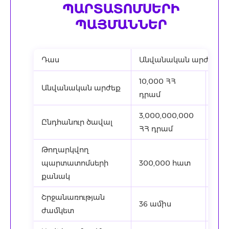
ՊԱՐՏԱՏՈՄՍԵՐԻ
ՊԱՅՄԱՆՆԵՐ
Դաս
Անվանական արժեկտր
10,000 ՀՀ
Անվանական արժեք
100
դրամ
3,000,000,000
15,
Ընդհանուր ծավալ
ՀՀ դրամ
ԱՄՆ
Թողարկվող
պարտատոմսերի
300,000 հատ
150
քանակ
Շրջանառության
36 ամիս
36 
ժամկետ