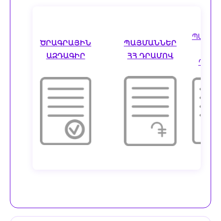
ՊԱՅՄԱ
ԾՐԱԳՐԱՅԻՆ
ՊԱՅՄԱՆՆԵՐ
ԱՄ
ԱԶԴԱԳԻՐ
ՀՀ ԴՐԱՄՈՎ
ԴՈԼԱ