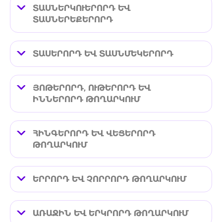
ՏԱՍՆԵՐԿՈՒԵՐՈՐԴ ԵՎ
ՏԱՍՆԵՐԵՔԵՐՈՐԴ
ՏԱՍԵՐՈՐԴ ԵՎ ՏԱՍՆՄԵԿԵՐՈՐԴ
ՅՈԹԵՐՈՐԴ, ՈՒԹԵՐՈՐԴ ԵՎ
ԻՆՆԵՐՈՐԴ ԹՈՂԱՐԿՈՒՄ
ՀԻՆԳԵՐՈՐԴ ԵՎ ՎԵՑԵՐՈՐԴ
ԹՈՂԱՐԿՈՒՄ
ԵՐՐՈՐԴ ԵՎ ՉՈՐՐՈՐԴ ԹՈՂԱՐԿՈՒՄ
ԱՌԱՋԻՆ ԵՎ ԵՐԿՐՈՐԴ ԹՈՂԱՐԿՈՒՄ