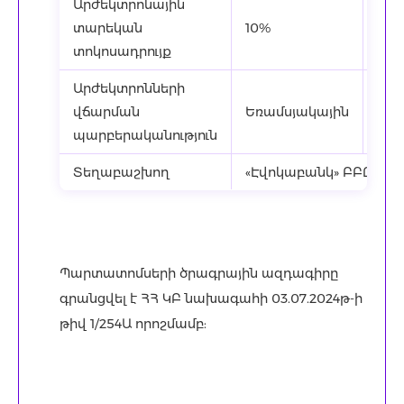
Արժեկտրոնային
տարեկան
10%
5%
տոկոսադրույք
Արժեկտրոնների
վճարման
Եռամսյակային
Եռա
պարբերականություն
Տեղաբաշխող
«Էվոկաբանկ» ԲԲԸ
Պարտատոմսերի ծրագրային ազդագիրը
գրանցվել է ՀՀ ԿԲ նախագահի 03.07.2024թ-ի
թիվ 1/254Ա որոշմամբ: