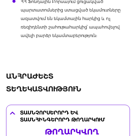
ՀՀ Ֆոնդային Բորսայում ցուցակված
պարտատոմսերից ստացված եկամուտները
ազատվում են եկամտային հարկից և ոչ
ռեզիդենտի շահութահարկից՝ ապահովելով
ավելի բարձր եկամտաբերություն:
ԱՆՀՐԱԺԵՇՏ
ՏԵՂԵԿԱՏՎՈՒԹՅՈՒՆ
ՏԱՍՆՉՈՐՍԵՐՈՐԴ ԵՎ
ՏԱՍՆՀԻՆԳԵՐՈՐԴ ԹՈՂԱՐԿՈՒՄ
ԹՈՂԱՐԿՎՈՂ