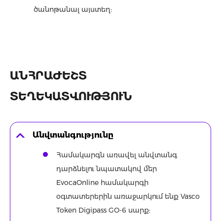
ծանոթանալ այստեղ:
ԱՆՀՐԱԺԵՇՏ
ՏԵՂԵԿԱՏՎՈՒԹՅՈՒՆ
Անվտանգությունը
Համակարգն առավել անվտանգ
դարձնելու նպատակով մեր
EvocaOnline համակարգի
օգտատերերին առաջարկում ենք Vasco
Token Digipass GO-6 սարք: