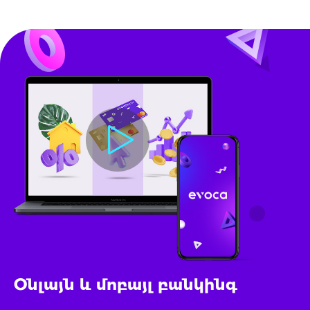
Օնլայն և մոբայլ բանկինգ