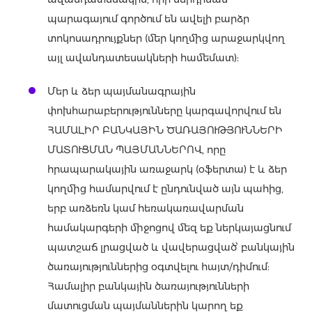
պարագայում գործում են ավելի բարձր
տոկոսադրույքներ (մեր կողմից արաջարկվող
այլ ավանդատեսակների համեմատ):
Մեր և ձեր պայմանագրային
փոխհարաբերությունները կարգավորվում են
ՀԱՄԱԼԻՐ ԲԱՆԿԱՅԻՆ ԾԱՌԱՅՈՒԹՅՈՒՆՆԵՐԻ
ՄԱՏՈՒՑՄԱՆ ՊԱՅՄԱՆՆԵՐՈՎ, որը
հրապարակային առաջարկ (օֆերտա) է և ձեր
կողմից համարվում է ընդունված այն պահից,
երբ առձեռն կամ հեռակառավարման
համակարգերի միջոցով մեզ եք ներկայացնում
պատշաճ լրացված և վավերացված՝ բանկային
ծառայություններից օգտվելու հայտ/դիմում:
Համալիր բանկային ծառայությունների
մատուցման պայմաններին կարող եք