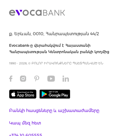
ք. Երևան, 0010, Հանրապետության 44/2
Evocabank-ը վերահսկվում է Հայաստանի
Հանրապետության Կենտրոնական բանկի կողմից
1990 - 2026, © ԲՈԼՈՐ ԻՐԱՎՈՒՆՔՆԵՐԸ ՊԱՇՏՊԱՆՎԱԾ ԵՆ
Բանկի հասցեները և աշխատաժամերը
Կապ մեզ հետ
+374 10 605555