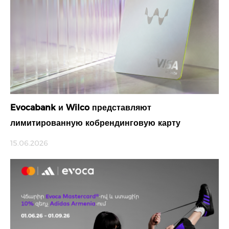
Evocabank и Wilco представляют
лимитированную кобрендинговую карту
15.06.2026