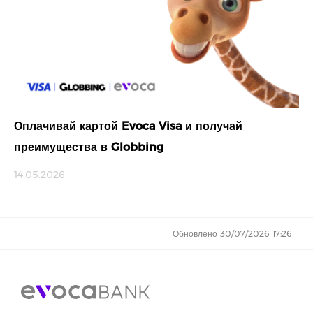
Оплачивай картой Evoca Visa и получай
преимущества в Globbing
14.05.2026
Обновлено 30/07/2026 17:26