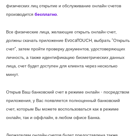
физических лиц открытие и обслуживание онлайн-счетов
производится
бесплатно
.
Все физические лица, желающие открыть онлайн-счет,
должны скачать приложение EvocaTOUCH, выбрать “Открыть
счет”, затем пройти проверку документов, удостоверяющих
личность, а также идентификацию биометрических данных
лица, счет будет доступен для клиента через несколько
минут.
Открыв Ваш банковский счет в режиме онлайн - посредством
приложения, у Вас появляется полноценный банковский
счет, которым Вы можете воспользоваться как в режиме
онлайн, так и оффлайн, в любом офисе Банка.
Держателям онлайн-счетов будет предоставлена также