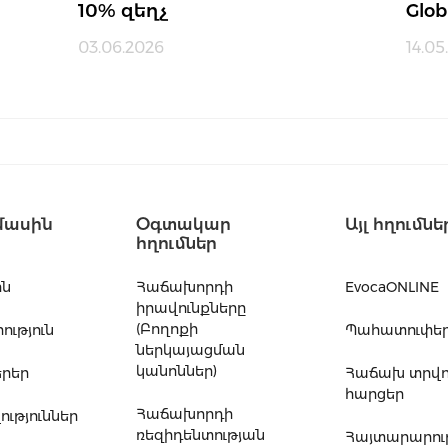
10% զեղչ
Glob
03.06.2026
14.05
մասին
Օգտակար
Այլ հղումնե
հղումներ
ին
Հաճախորդի
EvocaONLINE
իրավունքները
(Բողոքի
ւթյուն
Պահատուփե
ներկայացման
կանոններ)
րեր
Հաճախ տրվ
հարցեր
Հաճախորդի
ւթյուններ
ռեզիդենտության
Հայտարարութ