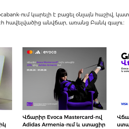
ocabank-ում կարելի է բացել օնլայն հաշիվ, կ
uch հավելվածից անվճար, առանց Բանկ գալու։
Վճարիր Evoca Mastercard-ով
Վճա
իկ
Adidas Armenia-ում և ստացիր
ստա