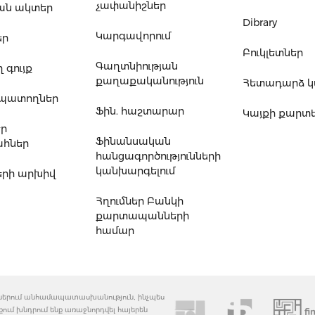
չափանիշներ
ան ակտեր
Dibrary
Կարգավորում
եր
Բուկլետներ
Գաղտնիության
 գույք
քաղաքականություն
Հետադարձ 
ապատողներ
Ֆին. հաշտարար
Կայքի քարտ
եր
Ֆինանսական
հներ
հանցագործությունների
կանխարգելում
րի արխիվ
Հղումներ Բանկի
քարտապանների
համար
զուներում անհամապատասխանություն, ինչպես
պքում խնդրում ենք առաջնորդվել հայերեն