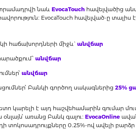
կտրամադրվի նաև
EvocaTouch
հավելվածից անվ
ավորություն։ EvocaTouch հավելված-ը տալիս է
կի հաճախորդների միջև`
անվճար
տարածքում՝
անվճար
ումներ՝
անվճար
ցումներ՝ Բանկի գործող սակագներից
25% ց
հետո կարելի է այդ հաշվեհամարին գումար մո
ն օնլայն՝ առանց Բանկ գալու։
EvocaOnline
ավան
ի տոկոսադրույքները 0․25%-ով ավելի բարձ