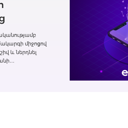
ի
ց
ականությամբ
ակարգի միջոցով
շիվ և ներդնել
քանի…