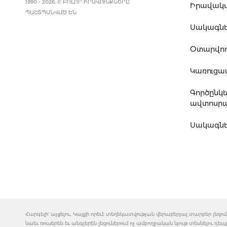
1990 - 2026, © ԲՈԼՈՐ ԻՐԱՎՈՒՆՔՆԵՐԸ
Իրավակ
ՊԱՇՏՊԱՆՎԱԾ ԵՆ
Սակագն
Օտարվող
Կառուց
Գործընկ
ավտոսրա
Սակագնե
Հարգելի' այցելու, Կայքի որեւէ տեղեկատվության վերաբերյալ տարբեր լե
նաեւ ռուսերեն եւ անգլերեն լեզուներում ոչ ամբողջական նյութ տեսնելու դե