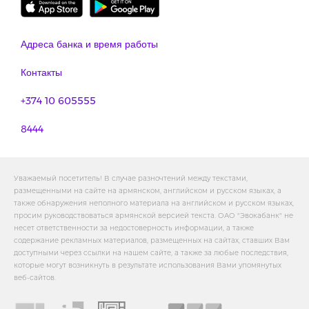
Адреса банка и время работы
Контакты
+374 10 605555
8444
Уважаемый посетитель! В случае разночтений между текстами,
размещенными на сайте на армянском, английском и русском языках, а
также обнаружения неполного материала на английском и русском языках,
просим руководствоваться армянской версией текста. ОАО "Эвокабанк" не
несет ответственности за недостоверность информации, а также
содержание рекламных материалов, размещенных на сайтах, ставших Вам
доступными через ссылки на нашем сайте, а также за любые последствия,
которые могут возникнуть в результате использования Вами упомянутых
веб-сайтов.