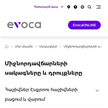
Հետադարձ կապ
EvocaONLINE
Մեր մասին
Սակագներ
Միջնորդավճարների սակա
Միջնորդավճարների
սակագները և դրույքները
Հաշիվներ Էսքրոու հաշիվների
բացում և վարում