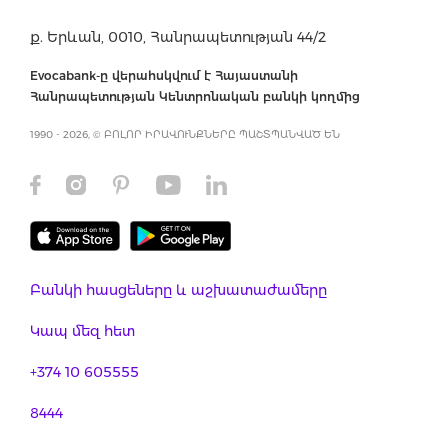
ք. Երևան, 0010, Հանրապետության 44/2
Evocabank-ը վերահսկվում է Հայաստանի
Հանրապետության Կենտրոնական բանկի կողմից
1990 - 2026, © ԲՈԼՈՐ ԻՐԱՎՈՒՆՔՆԵՐԸ ՊԱՇՏՊԱՆՎԱԾ ԵՆ
Բանկի հասցեները և աշխատաժամերը
Կապ մեզ հետ
+374 10 605555
8444