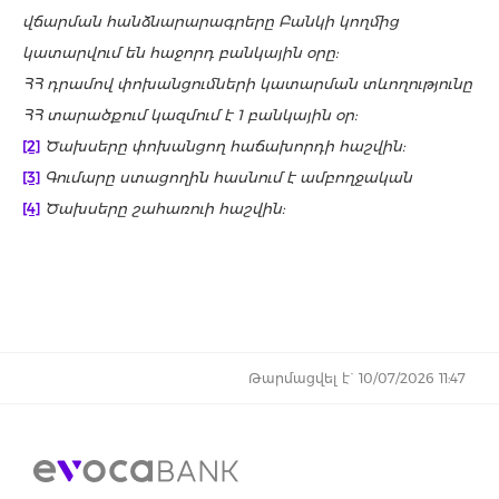
վճարման հանձնարարագրերը Բանկի կողմից
կատարվում են հաջորդ բանկային օրը:
ՀՀ
դր
ամով
փոխանցումնե
ր
ի
կատա
ր
ման
տևողությունը
ՀՀ
տա
ր
ածքում
կազմում
է
1
բանկային օր:
[2]
Ծախսերը փոխանցող հաճախորդի հաշվին:
[3]
Գումարը ստացողին հասնում է ամբողջական
[4]
Ծախսերը շահառուի հաշվին:
Թարմացվել է` 10/07/2026 11:47