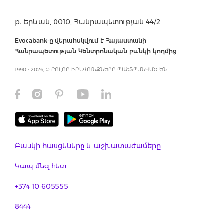
ք. Երևան, 0010, Հանրապետության 44/2
Evocabank-ը վերահսկվում է Հայաստանի
Հանրապետության Կենտրոնական բանկի կողմից
1990 - 2026, © ԲՈԼՈՐ ԻՐԱՎՈՒՆՔՆԵՐԸ ՊԱՇՏՊԱՆՎԱԾ ԵՆ
Բանկի հասցեները և աշխատաժամերը
Կապ մեզ հետ
+374 10 605555
8444