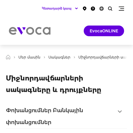
Հետադարձ կապ
EvocaONLINE
Մեր մասին
Սակագներ
Միջնորդավճարների սակա
Միջնորդավճարների
սակագները և դրույքները
Փոխանցումներ Բանկային
փոխանցումներ