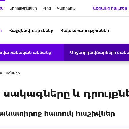
Առցանց հայտեր
ին
Նորություններ
Բլոգ
Կարիերա
ր
Հաշվետվություններ
Հայտարարություններ
րավաբանական անձանց
Միջնորդավճարների սակ
սակագները
սակագները և դրույքն
անատիրոջ հատուկ հաշիվներ