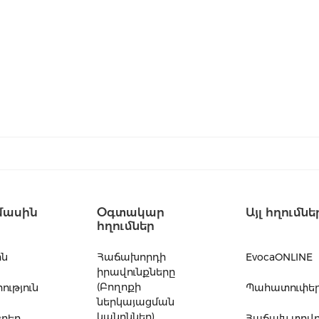
մասին
Օգտակար
Այլ հղումնե
հղումներ
ին
Հաճախորդի
EvocaONLINE
իրավունքները
(Բողոքի
ւթյուն
Պահատուփե
ներկայացման
կանոններ)
րեր
Հաճախ տրվ