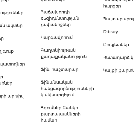
հարցեր
Հաճախորդի
ւթյուններ
ռեզիդենտության
Հայտարարութ
չափանիշներ
ան ակտեր
Dibrary
Կարգավորում
եր
Բուկլետներ
Գաղտնիության
 գույք
քաղաքականություն
Հետադարձ 
ապատողներ
Ֆին. հաշտարար
Կայքի քարտ
եր
Ֆինանսական
հներ
հանցագործությունների
կանխարգելում
րի արխիվ
Հղումներ Բանկի
քարտապանների
համար