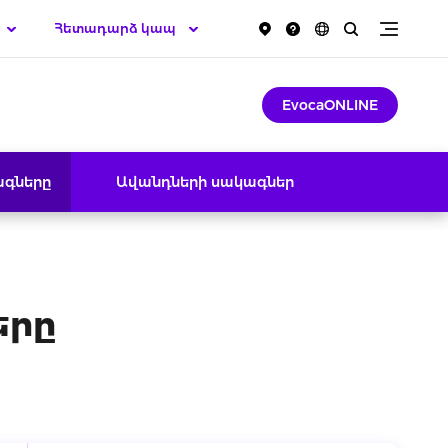
Հետադարձ կապ
EvocaONLINE
ագները
Ավանդների սակագներ
երը