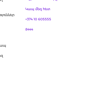
Կապ մեզ հետ
յուններ
+374 10 605555
8444
կապ
եզ