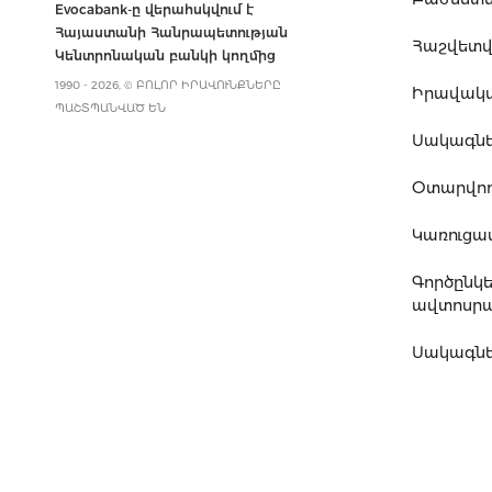
Evocabank-ը վերահսկվում է
Հայաստանի Հանրապետության
Հաշվետվո
Կենտրոնական բանկի կողմից
1990 - 2026, © ԲՈԼՈՐ ԻՐԱՎՈՒՆՔՆԵՐԸ
Իրավակ
ՊԱՇՏՊԱՆՎԱԾ ԵՆ
Սակագն
Օտարվող
Կառուց
Գործընկ
ավտոսրա
Սակագնե