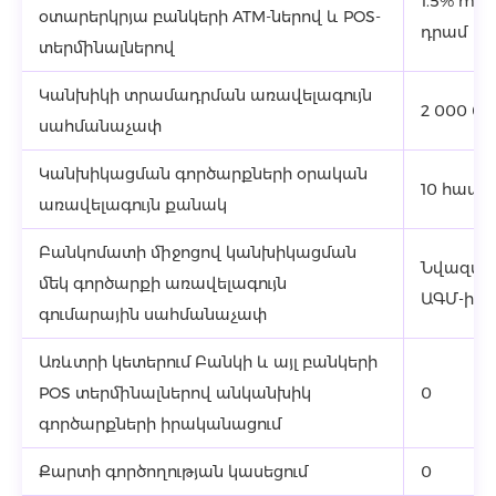
1.5% min
օտարերկրյա բանկերի ATM-ներով և POS-
դրամ
տերմինալներով
Կանխիկի տրամադրման առավելագույն
2 000 0
սահմանաչափ
Կանխիկացման գործարքների օրական
10 հատ
առավելագույն քանակ
Բանկոմատի միջոցով կանխիկացման
Նվազագո
մեկ գործարքի առավելագույն
ԱԳՄ-ից)
գումարային սահմանաչափ
Առևտրի կետերում Բանկի և այլ բանկերի
POS տերմինալներով անկանխիկ
0
գործարքների իրականացում
Քարտի գործողության կասեցում
0