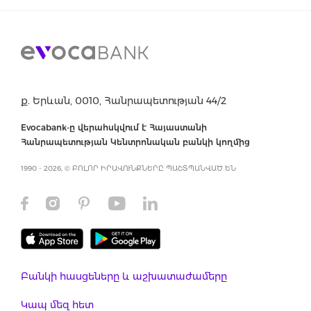
ք. Երևան, 0010, Հանրապետության 44/2
Evocabank-ը վերահսկվում է Հայաստանի
Հանրապետության Կենտրոնական բանկի կողմից
1990 - 2026, © ԲՈԼՈՐ ԻՐԱՎՈՒՆՔՆԵՐԸ ՊԱՇՏՊԱՆՎԱԾ ԵՆ
Բանկի հասցեները և աշխատաժամերը
Կապ մեզ հետ