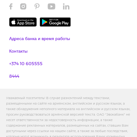
Адреса банка и время работы
Контакты
+374 10 605555
8444
Уважаемый посетитель! В случае разночтений между текстами,
размещенными на сайте на армянском, английском и русском языках, а
также обнаружения неполного материала на английском и русском языках,
просим руководствоваться армянской версией текста. ОАО "Эвокабанк" не
несет ответственности за недостоверность информации, а также
содержание рекламных материалов, размещенных на сайтах, ставших Вам
доступными через ссылки на нашем сайте, а также за любые последствия,
которые могут возникнуть в результате использования Вами упомянутых