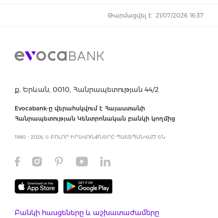
Թարմացվել է` 21/07/2026 16:37
ք. Երևան, 0010, Հանրապետության 44/2
Evocabank-ը վերահսկվում է Հայաստանի
Հանրապետության Կենտրոնական բանկի կողմից
1990 - 2026, © ԲՈԼՈՐ ԻՐԱՎՈՒՆՔՆԵՐԸ ՊԱՇՏՊԱՆՎԱԾ ԵՆ
Բանկի հասցեները և աշխատաժամերը