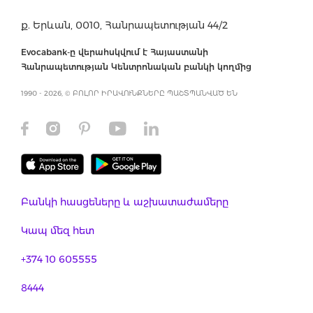
ք. Երևան, 0010, Հանրապետության 44/2
Evocabank-ը վերահսկվում է Հայաստանի
Հանրապետության Կենտրոնական բանկի կողմից
1990 - 2026, © ԲՈԼՈՐ ԻՐԱՎՈՒՆՔՆԵՐԸ ՊԱՇՏՊԱՆՎԱԾ ԵՆ
Բանկի հասցեները և աշխատաժամերը
Կապ մեզ հետ
+374 10 605555
8444