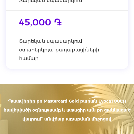
Տարեկան սպասարկում
45,000 ֏
Տարեկան սպասարկում
օտարերկրյա քաղաքացիների
համար
Պատվիրիր քո Mastercard Gold քարտն EvocaTOUCH
հավելվածի օգնությամբ և ստացիր այն քո ցանկացած
վայրում` անվճար առաքման միջոցով