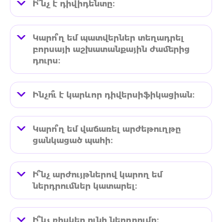
Ի՞նչ է դիվիդենտը։
Կարո՞ղ եմ պատվերներ տեղադրել
բորսայի աշխատանքային ժամերից
դուրս։
Ինչո՞ւ է կարևոր դիվերսիֆիկացիան։
Կարո՞ղ եմ վաճառել արժեթուղթը
ցանկացած պահի։
Ի՞նչ արժույթներով կարող եմ
ներդրումներ կատարել։
Ի՞նչ ռիսկեր ունի ներդրումը։