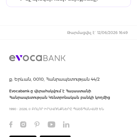
Թարմացվել է` 12/06/2026 16:49
ք. Երևան, 0010, Հանրապետության 44/2
Evocabank-ը վերահսկվում է Հայաստանի
Հանրապետության Կենտրոնական բանկի կողմից
1990 - 2026, © ԲՈԼՈՐ ԻՐԱՎՈՒՆՔՆԵՐԸ ՊԱՇՏՊԱՆՎԱԾ ԵՆ