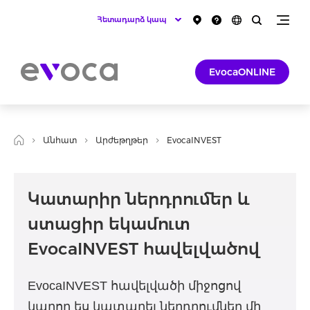
Հետադարձ կապ
EvocaONLINE
Անհատ
Արժեթղթեր
EvocaINVEST
Կատարիր ներդրումեր և
ստացիր եկամուտ
EvocaINVEST հավելվածով
EvocaINVEST հավելվածի միջոցով
կարող ես կատարել ներդրումներ մի