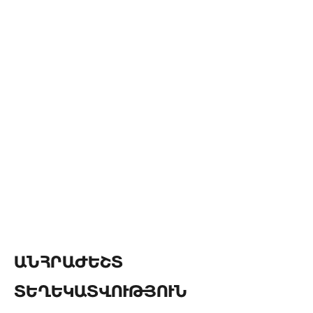
ԱՆՀՐԱԺԵՇՏ
ՏԵՂԵԿԱՏՎՈՒԹՅՈՒՆ