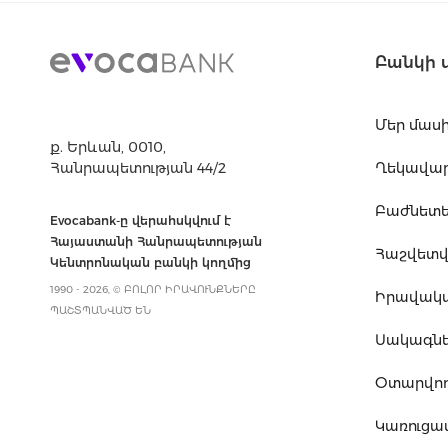
Բանկի 
Մեր մաս
ք. Երևան, 0010,
Հանրապետության 44/2
Ղեկավարո
Բաժնետե
Evocabank-ը վերահսկվում է
Հայաստանի Հանրապետության
Հաշվետվո
Կենտրոնական բանկի կողմից
1990 - 2026, © ԲՈԼՈՐ ԻՐԱՎՈՒՆՔՆԵՐԸ
Իրավակ
ՊԱՇՏՊԱՆՎԱԾ ԵՆ
Սակագն
Օտարվող
Կառուց