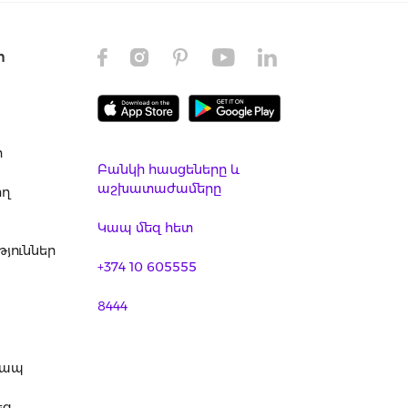
ր
ր
Բանկի հասցեները և
աշխատաժամերը
ող
Կապ մեզ հետ
յուններ
+374 10 605555
8444
կապ
եզ