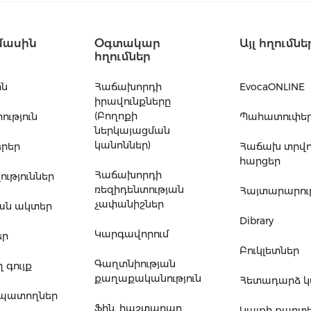
մասին
Օգտակար
Այլ հղումնե
հղումներ
ին
Հաճախորդի
EvocaONLINE
իրավունքները
(Բողոքի
ւթյուն
Պահատուփե
ներկայացման
կանոններ)
րեր
Հաճախ տրվ
հարցեր
Հաճախորդի
ւթյուններ
ռեզիդենտության
Հայտարարութ
չափանիշներ
ան ակտեր
Dibrary
Կարգավորում
եր
Բուկլետներ
Գաղտնիության
 գույք
քաղաքականություն
Հետադարձ 
ապատողներ
Ֆին. հաշտարար
Կայքի քարտ