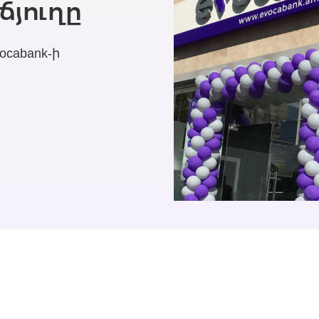
ճյուղը
cabank-ի