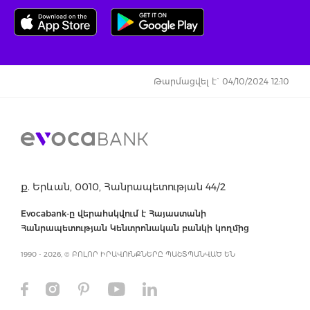
Թարմացվել է` 04/10/2024 12:10
ք. Երևան, 0010, Հանրապետության 44/2
Evocabank-ը վերահսկվում է Հայաստանի
Հանրապետության Կենտրոնական բանկի կողմից
1990 - 2026, © ԲՈԼՈՐ ԻՐԱՎՈՒՆՔՆԵՐԸ ՊԱՇՏՊԱՆՎԱԾ ԵՆ