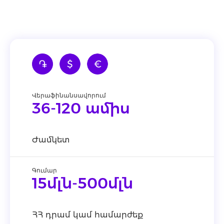
֏
$
€
Վերաֆինանսավորում
36-120 ամիս
Ժամկետ
Գումար
15մլն-500մլն
ՀՀ դրամ կամ համարժեք