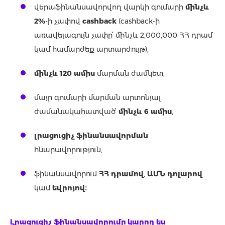
վերաֆինանսավորվող վարկի գումարի
մինչև
2%
-ի չափով
c
ashback
(cashback-ի
առավելագույն չափը՝ մինչև 2,000,000 ՀՀ դրամ
կամ համարժեք արտարժույթ),
մ
ինչև 120 ամիս
մարման ժամկետ,
մայր գումարի մարման արտոնյալ
ժամանակահատված՝
մինչև 6 ամիս
,
լ
րացուցիչ ֆինանսավորման
հնարավորություն,
ֆինանսավորում
ՀՀ դրամով
,
ԱՄՆ դոլարով
կամ
եվրոյով
։
Լրացուցիչ ֆինանսավորումը կարող ես