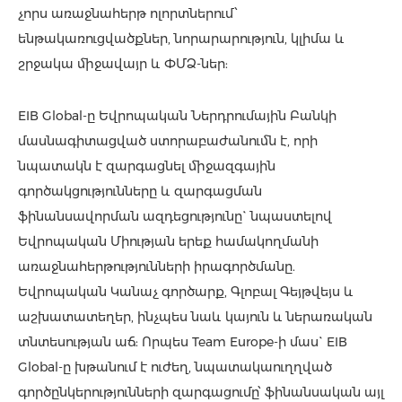
չորս առաջնահերթ ոլորտներում՝
ենթակառուցվածքներ, նորարարություն, կլիմա և
շրջակա միջավայր և ՓՄՁ-ներ:
EIB Global-ը Եվրոպական Ներդրումային Բանկի
մասնագիտացված ստորաբաժանումն է, որի
նպատակն է զարգացնել միջազգային
գործակցությունները և զարգացման
ֆինանսավորման ազդեցությունը` նպաստելով
Եվրոպական Միության երեք համակողմանի
առաջնահերթությունների իրագործմանը.
Եվրոպական Կանաչ գործարք, Գլոբալ Գեյթվեյս և
աշխատատեղեր, ինչպես նաև կայուն և ներառական
տնտեսության աճ: Որպես Team Europe-ի մաս` EIB
Global-ը խթանում է ուժեղ, նպատակաուղղված
գործընկերությունների զարգացումը՝ ֆինանսական այլ