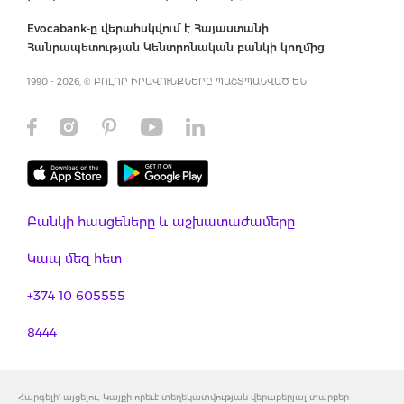
Evocabank-ը վերահսկվում է Հայաստանի
Հանրապետության Կենտրոնական բանկի կողմից
1990 - 2026, © ԲՈԼՈՐ ԻՐԱՎՈՒՆՔՆԵՐԸ ՊԱՇՏՊԱՆՎԱԾ ԵՆ
Բանկի հասցեները և աշխատաժամերը
Կապ մեզ հետ
+374 10 605555
8444
Հարգելի' այցելու, Կայքի որեւէ տեղեկատվության վերաբերյալ տարբեր