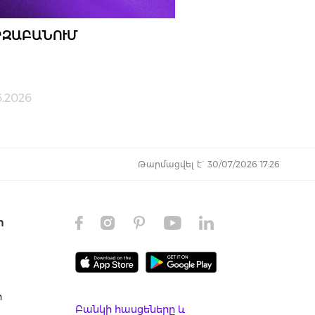
ԶԱԲԱՆՈՒՄ
6.2026
Թարմացվել է` 30/07/2026 17:26
ր
ր
Բանկի հասցեները և