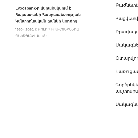
Բաժնետե
Evocabank-ը վերահսկվում է
Հայաստանի Հանրապետության
Հաշվետվո
Կենտրոնական բանկի կողմից
1990 - 2026, © ԲՈԼՈՐ ԻՐԱՎՈՒՆՔՆԵՐԸ
Իրավակ
ՊԱՇՏՊԱՆՎԱԾ ԵՆ
Սակագն
Օտարվող
Կառուց
Գործընկ
ավտոսրա
Սակագնե