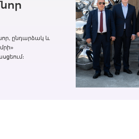
 նոր
 նոր, ընդարձակ և
մրի»
ասցեում։