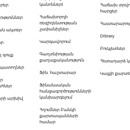
կանոններ)
րեր
Հաճախ տրվ
հարցեր
Հաճախորդի
ւթյուններ
ռեզիդենտության
Հայտարարութ
չափանիշներ
ան ակտեր
Dibrary
Կարգավորում
եր
Բուկլետներ
Գաղտնիության
 գույք
քաղաքականություն
Հետադարձ 
ապատողներ
Ֆին. հաշտարար
Կայքի քարտ
եր
Ֆինանսական
հներ
հանցագործությունների
կանխարգելում
րի արխիվ
Հղումներ Բանկի
քարտապանների
համար