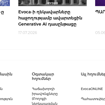
-ը
Evoca-ի ղեկավարները
ՊԱՐ
ր
հաջողությամբ ավարտեցին
Generative AI դասընթացը
17.07.2026
05.0
մասին
Օգտակար
Այլ հղումնե
հղումներ
ին
Հաճախորդի
EvocaONLINE
իրավունքները
(Բողոքի
ւթյուն
Պահատուփե
ներկայացման