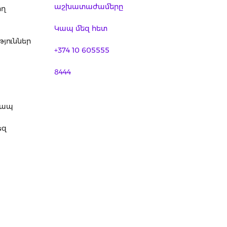
աշխատաժամերը
ող
Կապ մեզ հետ
յուններ
+374 10 605555
8444
կապ
եզ