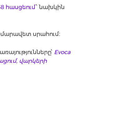
58 հասցեում
՝ նախկին
րմարավետ սրահում։
ռայությունները՝
Evoca
ցում, վարկերի