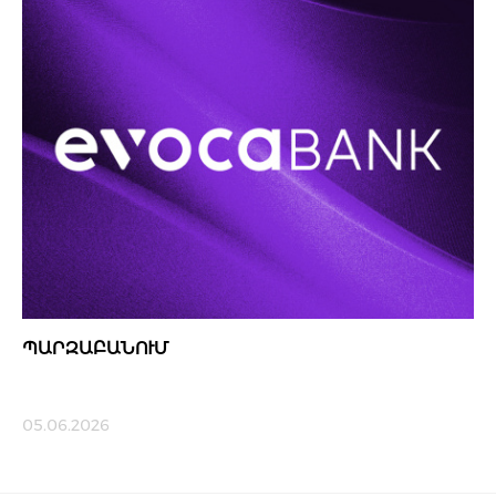
ՊԱՐԶԱԲԱՆՈՒՄ
05.06.2026