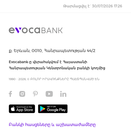
Թարմացվել է` 30/07/2026 17:26
ք. Երևան, 0010, Հանրապետության 44/2
Evocabank-ը վերահսկվում է Հայաստանի
Հանրապետության Կենտրոնական բանկի կողմից
1990 - 2026, © ԲՈԼՈՐ ԻՐԱՎՈՒՆՔՆԵՐԸ ՊԱՇՏՊԱՆՎԱԾ ԵՆ
Բանկի հասցեները և աշխատաժամերը