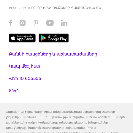
1990 - 2026, © ԲՈԼՈՐ ԻՐԱՎՈՒՆՔՆԵՐԸ ՊԱՇՏՊԱՆՎԱԾ ԵՆ
Բանկի հասցեները և աշխատաժամերը
Կապ մեզ հետ
+374 10 605555
8444
Հարգելի' այցելու, Կայքի որեւէ տեղեկատվության վերաբերյալ տարբեր
լեզուներում անհամապատասխանություն, ինչպես նաեւ ռուսերեն եւ անգլերեն
լեզուներում ոչ ամբողջական նյութ տեսնելու դեպքում խնդրում ենք
առաջնորդվել հայերեն տարբերակով: "Էվոկաբանկ" ԲԲԸ-ն