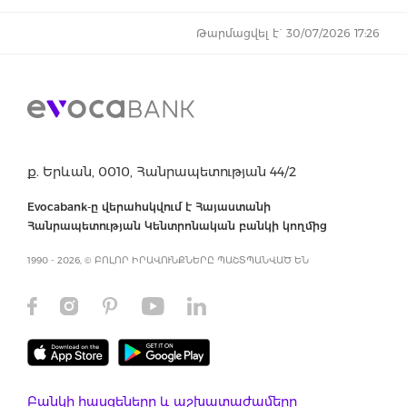
Թարմացվել է` 30/07/2026 17:26
ք. Երևան, 0010, Հանրապետության 44/2
Evocabank-ը վերահսկվում է Հայաստանի
Հանրապետության Կենտրոնական բանկի կողմից
1990 - 2026, © ԲՈԼՈՐ ԻՐԱՎՈՒՆՔՆԵՐԸ ՊԱՇՏՊԱՆՎԱԾ ԵՆ
Բանկի հասցեները և աշխատաժամերը