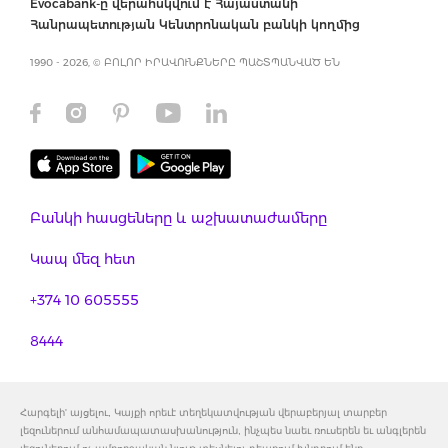
Evocabank-ը վերահսկվում է Հայաստանի
Հանրապետության Կենտրոնական բանկի կողմից
1990 - 2026, © ԲՈԼՈՐ ԻՐԱՎՈՒՆՔՆԵՐԸ ՊԱՇՏՊԱՆՎԱԾ ԵՆ
Բանկի հասցեները և աշխատաժամերը
Կապ մեզ հետ
+374 10 605555
8444
Հարգելի' այցելու, Կայքի որեւէ տեղեկատվության վերաբերյալ տարբեր
լեզուներում անհամապատասխանություն, ինչպես նաեւ ռուսերեն եւ անգլերեն