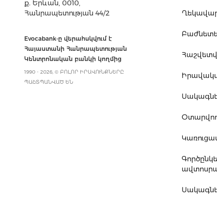
ք. Երևան, 0010,
Հանրապետության 44/2
Ղեկավարո
Բաժնետե
Evocabank-ը վերահսկվում է
Հայաստանի Հանրապետության
Հաշվետվո
Կենտրոնական բանկի կողմից
1990 - 2026, © ԲՈԼՈՐ ԻՐԱՎՈՒՆՔՆԵՐԸ
Իրավակ
ՊԱՇՏՊԱՆՎԱԾ ԵՆ
Սակագն
Օտարվող
Կառուց
Գործընկ
ավտոսրա
Սակագնե