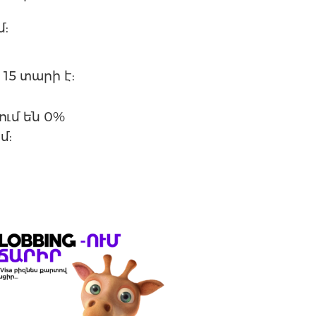
մ:
15 տարի է:
ւմ են 0%
մ: