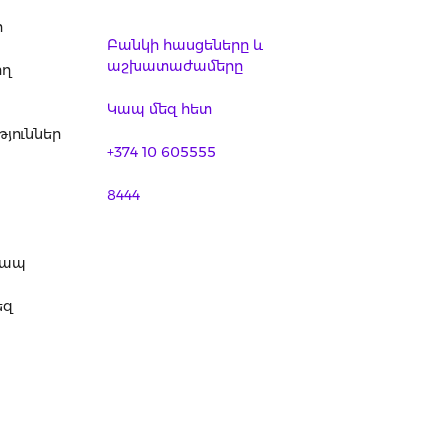
ր
Բանկի հասցեները և
աշխատաժամերը
ող
Կապ մեզ հետ
յուններ
+374 10 605555
8444
կապ
եզ