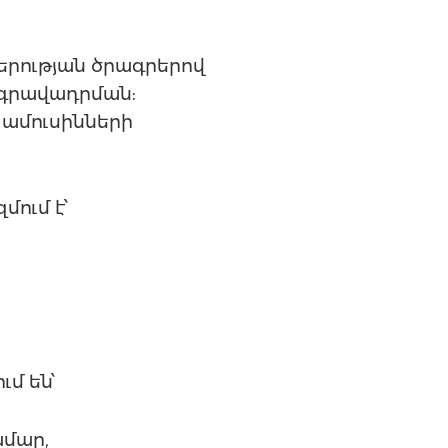
երության ծրագրերով
 գրավադրման:
 ամուսինների
ում է՝
մ են՝
ամար,