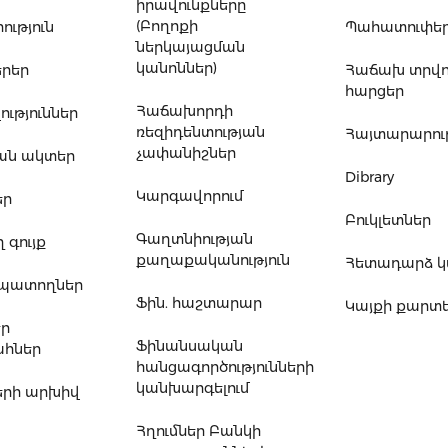
իրավունքները
(Բողոքի
ւթյուն
Պահատուփե
ներկայացման
կանոններ)
րեր
Հաճախ տրվ
հարցեր
Հաճախորդի
ւթյուններ
ռեզիդենտության
Հայտարարութ
չափանիշներ
ան ակտեր
Dibrary
Կարգավորում
եր
Բուկլետներ
Գաղտնիության
 գույք
քաղաքականություն
Հետադարձ 
ապատողներ
Ֆին. հաշտարար
Կայքի քարտ
եր
Ֆինանսական
հներ
հանցագործությունների
կանխարգելում
րի արխիվ
Հղումներ Բանկի