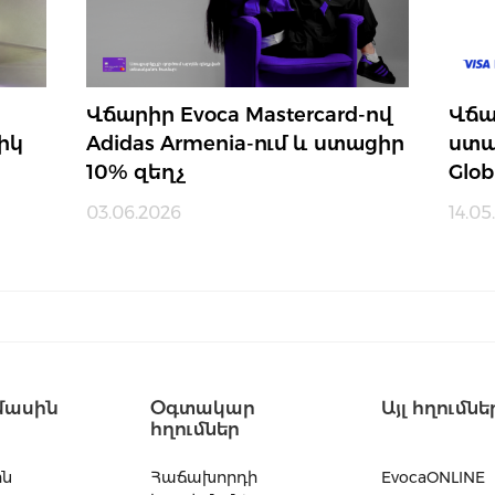
Վճարիր Evoca Mastercard-ով
Վճա
իկ
Adidas Armenia-ում և ստացիր
ստա
10% զեղչ
Glob
03.06.2026
14.05
մասին
Օգտակար
Այլ հղումնե
հղումներ
ին
Հաճախորդի
EvocaONLINE