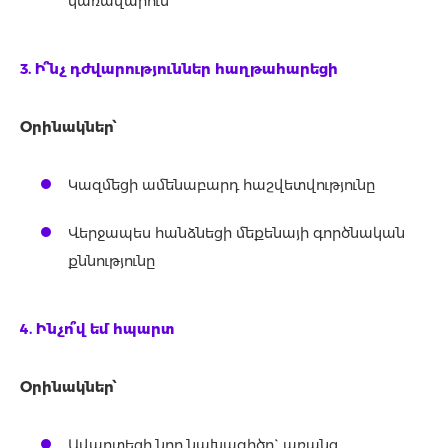
կառավարում
3. Ի՞նչ դժվարություններ հաղթահարեցի
Օրինակներ՝
Կազմեցի ամենաբարդ հաշվետվությունը
Վերջապես հանձնեցի մեքենայի գործնական
քննությունը
4. Ինչո՞վ եմ հպարտ
Օրինակներ՝
Ավարտեցի նոր նախագիծը` առանց