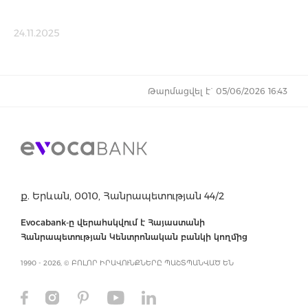
24.11.2025
Թարմացվել է` 05/06/2026 16:43
ք. Երևան, 0010, Հանրապետության 44/2
Evocabank-ը վերահսկվում է Հայաստանի
Հանրապետության Կենտրոնական բանկի կողմից
1990 - 2026, © ԲՈԼՈՐ ԻՐԱՎՈՒՆՔՆԵՐԸ ՊԱՇՏՊԱՆՎԱԾ ԵՆ