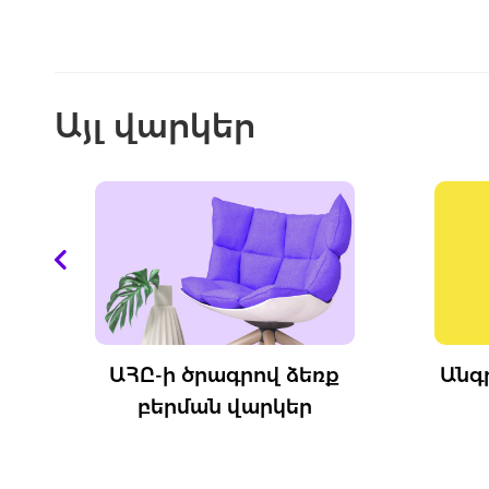
Այլ վարկեր
ԱՀԸ-ի ծրագրով ձեռք
Անգրավ 
բերման վարկեր