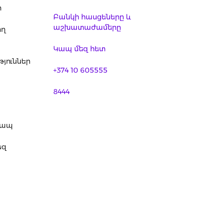
ր
Բանկի հասցեները և
աշխատաժամերը
ող
Կապ մեզ հետ
յուններ
+374 10 605555
8444
կապ
եզ