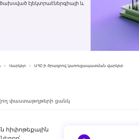
չ ծախսված էլեկտրաէներգիայի և
ր
Վարկեր
ԱՀԸ-ի ծրագրով կառուցապատման վարկեր
ող փաստաթղթերի ցանկ
ն հիփոթեքային
ներքո՝