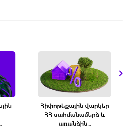
Հիփոթեքային վարկեր
Դրամա
ՀՀ սահմանամերձ և
գրավ
առանձին…
անհ