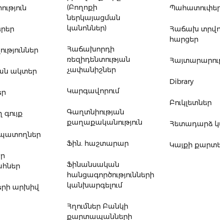
(Բողոքի
ւթյուն
Պահատուփե
ներկայացման
կանոններ)
րեր
Հաճախ տրվ
հարցեր
Հաճախորդի
ւթյուններ
ռեզիդենտության
Հայտարարութ
չափանիշներ
ան ակտեր
Dibrary
Կարգավորում
եր
Բուկլետներ
Գաղտնիության
 գույք
քաղաքականություն
Հետադարձ 
ապատողներ
Ֆին. հաշտարար
Կայքի քարտ
եր
Ֆինանսական
հներ
հանցագործությունների
կանխարգելում
րի արխիվ
Հղումներ Բանկի
քարտապանների