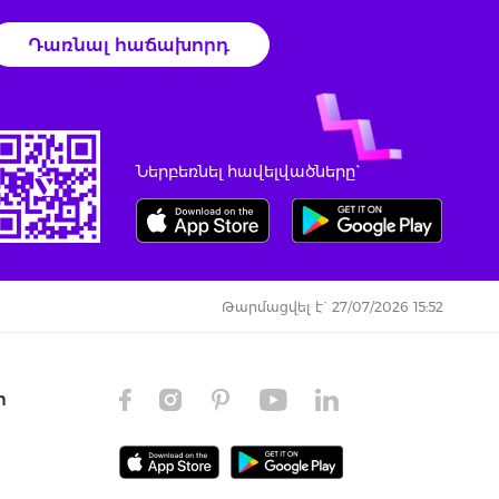
Դառնալ հաճախորդ
Ներբեռնել հավելվածները`
Թարմացվել է` 27/07/2026 15:52
ր