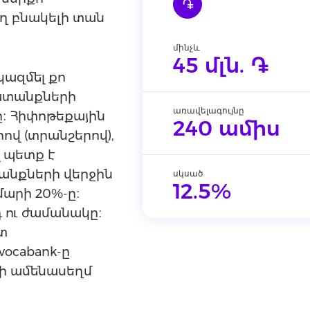
֏
ղ բնակելի տան
մինչև
45 մլն. ֏
կազմել քո
ատանքների
առավելագույնը
։ Հիփոթեքային
240 ամիս
ով (տրանշերով),
վ պետք է
նքների վերջին
սկսած
12.5%
մարի 20%-ը։
դ ու ժամանակը։
տ
ocabank-ը
նի ամենասեղմ