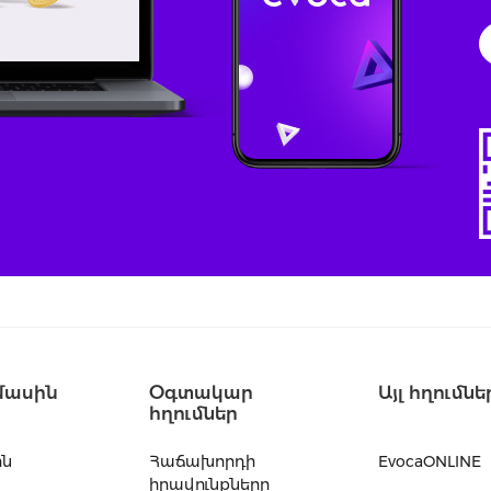
մասին
Օգտակար
Այլ հղումնե
հղումներ
ին
Հաճախորդի
EvocaONLINE
իրավունքները