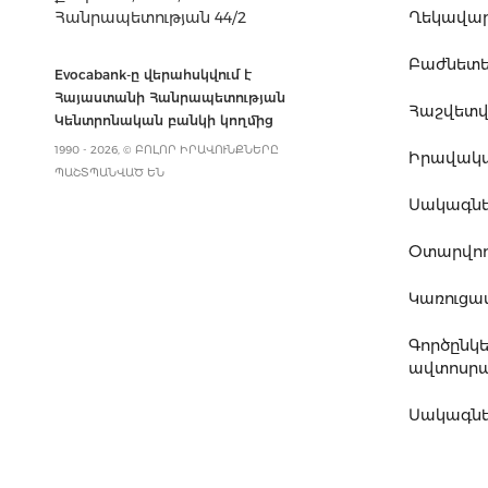
Հանրապետության 44/2
Ղեկավարո
Բաժնետե
Evocabank-ը վերահսկվում է
Հայաստանի Հանրապետության
Հաշվետվո
Կենտրոնական բանկի կողմից
1990 - 2026, © ԲՈԼՈՐ ԻՐԱՎՈՒՆՔՆԵՐԸ
Իրավակ
ՊԱՇՏՊԱՆՎԱԾ ԵՆ
Սակագն
Օտարվող
Կառուց
Գործընկ
ավտոսրա
Սակագնե