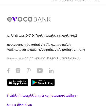
ք. Երևան, 0010, Հանրապետության 44/2
Evocabank-ը վերահսկվում է Հայաստանի
Հանրապետության Կենտրոնական բանկի կողմից
1990 - 2026, © ԲՈԼՈՐ ԻՐԱՎՈՒՆՔՆԵՐԸ ՊԱՇՏՊԱՆՎԱԾ ԵՆ
Բանկի հասցեները և աշխատաժամերը
Կապ մեզ հետ