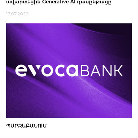
ավարտեցին Generative AI դասընթացը
17.07.2026
ՊԱՐԶԱԲԱՆՈՒՄ