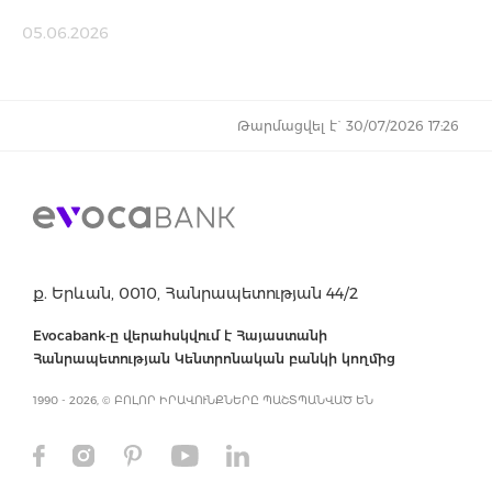
05.06.2026
Թարմացվել է` 30/07/2026 17:26
ք. Երևան, 0010, Հանրապետության 44/2
Evocabank-ը վերահսկվում է Հայաստանի
Հանրապետության Կենտրոնական բանկի կողմից
1990 - 2026, © ԲՈԼՈՐ ԻՐԱՎՈՒՆՔՆԵՐԸ ՊԱՇՏՊԱՆՎԱԾ ԵՆ